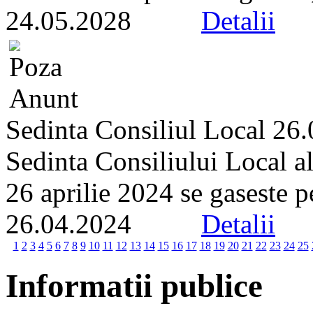
24.05.2028
Detalii
Sedinta Consiliul Local 26
Sedinta Consiliului Local a
26 aprilie 2024 se gaseste pe 
26.04.2024
Detalii
1
2
3
4
5
6
7
8
9
10
11
12
13
14
15
16
17
18
19
20
21
22
23
24
25
Informatii publice