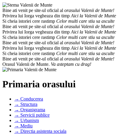
Bine ati venit pe site-ul oficial al
orasului Valenii de Munte!
Privirea lui Iorga vegheaza din timp
Aici la Valenii de Munte
Si cheia istoriei cere rastimp
Celor multi care stiu sa asculte
Bine ati venit pe site-ul oficial al
orasului Valenii de Munte!
Privirea lui Iorga vegheaza din timp
Aici la Valenii de Munte
Si cheia istoriei cere rastimp
Celor multi care stiu sa asculte
Bine ati venit pe site-ul oficial al
orasului Valenii de Munte!
Privirea lui Iorga vegheaza din timp
Aici la Valenii de Munte
Si cheia istoriei cere rastimp
Celor multi care stiu sa asculte
Bine ati venit pe site-ul oficial al
orasului Valenii de Munte!
Orasul Valenii de Munte.
Va asteptam cu drag!
Primaria orasului
→ Conducerea
→ Structura
→ Organigrama
→ Servicii publice
→ Urbanism
→ Mediu
→ Directia asistenta sociala