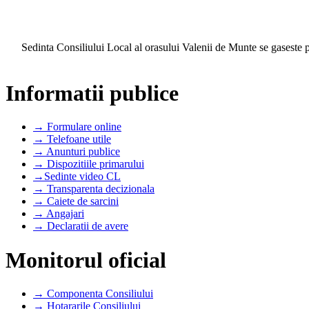
Sedinta Consiliului Local al orasului Valenii de Munte se gaseste 
Informatii publice
→ Formulare online
→ Telefoane utile
→ Anunturi publice
→ Dispozitiile primarului
→Sedinte video CL
→ Transparenta decizionala
→ Caiete de sarcini
→ Angajari
→ Declaratii de avere
Monitorul oficial
→ Componenta Consiliului
→ Hotararile Consiliului