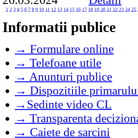
1
2
3
4
5
6
7
8
9
10
11
12
13
14
15
16
17
18
19
20
21
22
23
24
25
Informatii publice
→ Formulare online
→ Telefoane utile
→ Anunturi publice
→ Dispozitiile primarulu
→Sedinte video CL
→ Transparenta decizion
→ Caiete de sarcini