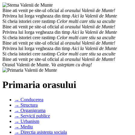
Bine ati venit pe site-ul oficial al
orasului Valenii de Munte!
Privirea lui Iorga vegheaza din timp
Aici la Valenii de Munte
Si cheia istoriei cere rastimp
Celor multi care stiu sa asculte
Bine ati venit pe site-ul oficial al
orasului Valenii de Munte!
Privirea lui Iorga vegheaza din timp
Aici la Valenii de Munte
Si cheia istoriei cere rastimp
Celor multi care stiu sa asculte
Bine ati venit pe site-ul oficial al
orasului Valenii de Munte!
Privirea lui Iorga vegheaza din timp
Aici la Valenii de Munte
Si cheia istoriei cere rastimp
Celor multi care stiu sa asculte
Bine ati venit pe site-ul oficial al
orasului Valenii de Munte!
Orasul Valenii de Munte.
Va asteptam cu drag!
Primaria orasului
→ Conducerea
→ Structura
→ Organigrama
→ Servicii publice
→ Urbanism
→ Mediu
→ Directia asistenta sociala