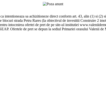
 intentioneaza sa achizitioneze direct conform art. 43, alin (1) si (2) si
 blocuri strada Petru Rares (Ia obiectivul de investitii Construire 2 i
pentru intocmirea ofertei de pret de pe site-ul institutiei www.valeniidem
n SEAP. Ofertele de pret se depun la sediul Primariei orasului Valenii d