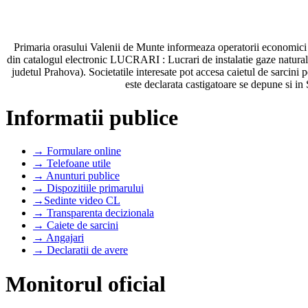
Primaria orasului Valenii de Munte informeaza operatorii economici ca
din catalogul electronic LUCRARI : Lucrari de instalatie gaze naturale
judetul Prahova). Societatile interesate pot accesa caietul de sarcini 
este declarata castigatoare se depune si i
Informatii publice
→ Formulare online
→ Telefoane utile
→ Anunturi publice
→ Dispozitiile primarului
→Sedinte video CL
→ Transparenta decizionala
→ Caiete de sarcini
→ Angajari
→ Declaratii de avere
Monitorul oficial