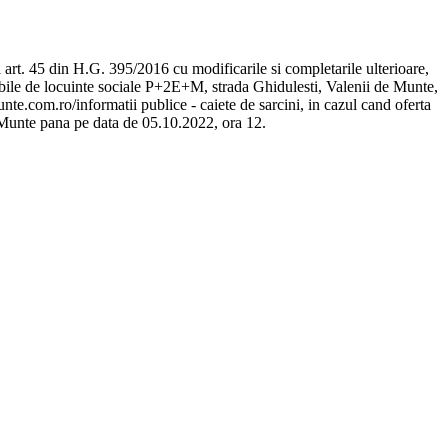
 art. 45 din H.G. 395/2016 cu modificarile si completarile ulterioare,
mobile de locuinte sociale P+2E+M, strada Ghidulesti, Valenii de Munte,
unte.com.ro/informatii publice - caiete de sarcini, in cazul cand oferta
e Munte pana pe data de 05.10.2022, ora 12.