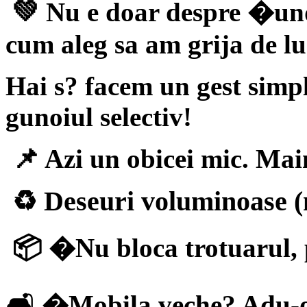
💚 Nu e doar despre �und
cum aleg sa am grija de lu
Hai s? facem un gest simp
gunoiul selectiv!
📌 Azi un obicei mic. Mai
♻ Deseuri voluminoase (m
📦 �Nu bloca trotuarul, 
🛋 �Mobila veche? Adu-o l