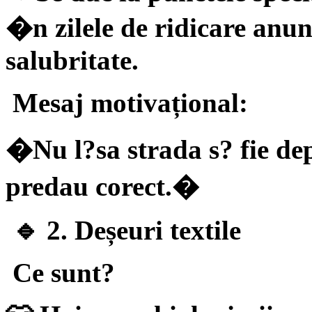
�n zilele de ridicare anu
salubritate.
Mesaj motivațional:
�Nu l?sa strada s? fie de
predau corect.�
🔹 2. Deșeuri textile
Ce sunt?