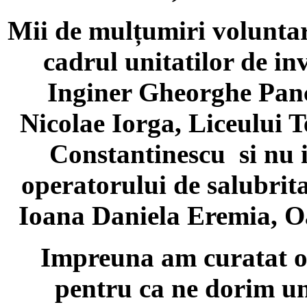
Mii de mulțumiri voluntari
cadrul unitatilor de i
Inginer Gheorghe Panc
Nicolae Iorga, Liceului
Constantinescu si nu i
operatorului de salubr
Ioana Daniela Eremia, O
Impreuna am curatat o
pentru ca ne dorim un