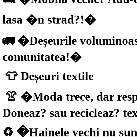
lasa �n strad?!�
🚛 �Deșeurile voluminoase
comunitatea!�
👕 Deșeuri textile
👚 �Moda trece, dar res
Doneaz? sau recicleaz? te
♻ �Hainele vechi nu sun