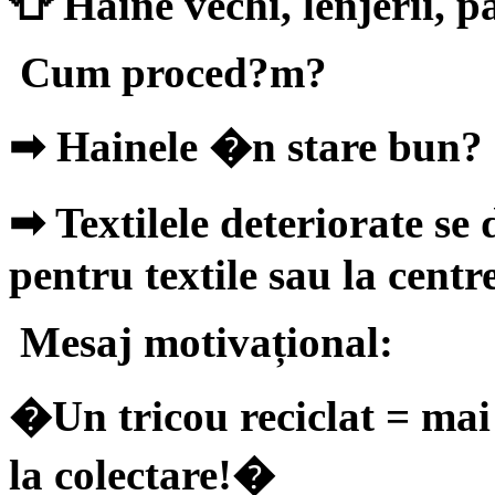
👕 Haine vechi, lenjerii, pa
Cum proced?m?
➡
Hainele �n stare bun? 
➡
Textilele deteriorate se
pentru textile sau la centre
Mesaj motivațional:
�Un tricou reciclat = mai 
la colectare!�