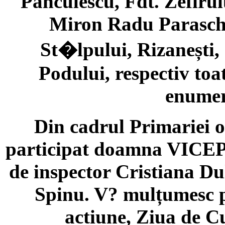
Panculescu, Fdt. Zefirulu
Miron Radu Paraschi
St�lpului, Rizanești,
Podului, respectiv toa
enumer
Din cadrul Primariei o
participat doamna VICEP
de inspector Cristiana Dul
Spinu. V? mulțumesc p
actiune, Ziua de C