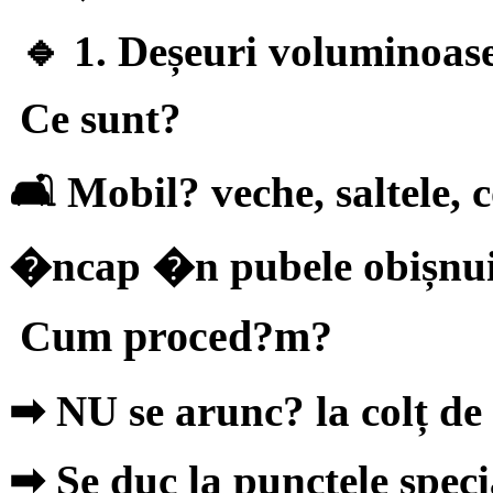
🔹 1. Deșeuri voluminoas
Ce sunt?
🛋 Mobil? veche, saltele, 
�ncap �n pubele obișnui
Cum proced?m?
➡
NU se arunc? la colț de
➡
Se duc la punctele speci