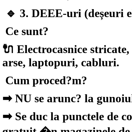
🔹 3. DEEE-uri (deșeuri ele
Ce sunt?
🔌 Electrocasnice stricate,
arse, laptopuri, cabluri.
Cum proced?m?
➡
NU se arunc? la gunoiu
➡
Se duc la punctele de c
gratuit �n magazinele de 