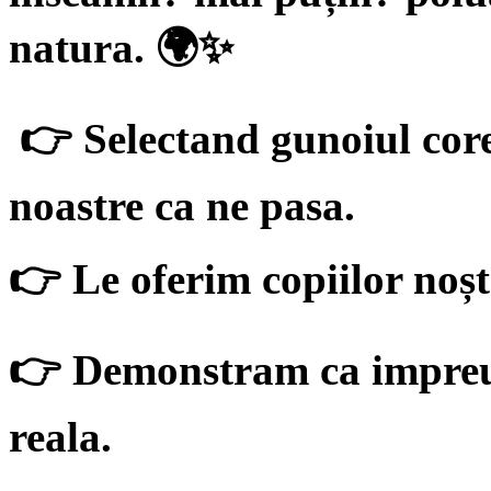
natura. 🌍✨
👉 Selectand gunoiul core
noastre ca ne pasa.
👉 Le oferim copiilor noșt
👉 Demonstram ca impreun
reala.