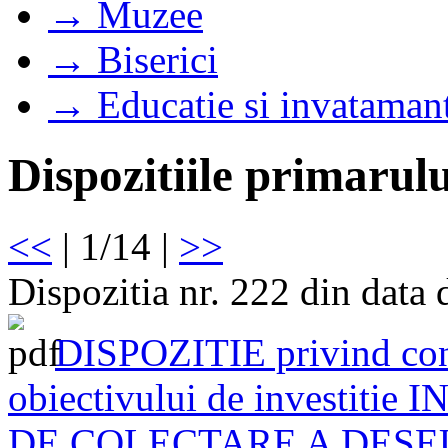
→ Muzee
→ Biserici
→ Educatie si invataman
Dispozitiile primarulu
<<
| 1/14 |
>>
Dispozitia nr. 222 din data
DISPOZITIE privind const
obiectivului de investit
DE COLECTARE A DESE