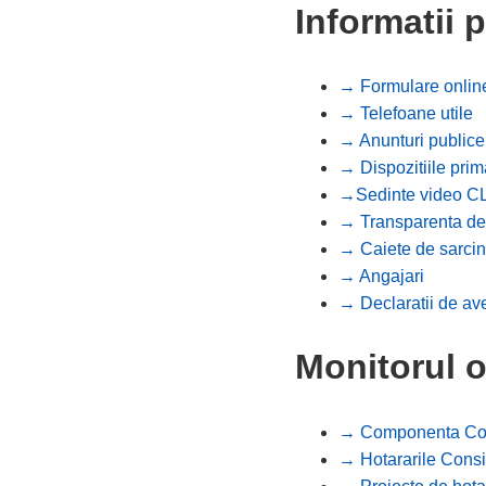
Informatii 
→ Formulare onlin
→ Telefoane utile
→ Anunturi publice
→ Dispozitiile prim
→Sedinte video C
→ Transparenta de
→ Caiete de sarcin
→ Angajari
→ Declaratii de av
Monitorul o
→ Componenta Cons
→ Hotararile Consil