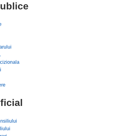
publice
e
arului
L
cizionala
i
ere
ficial
iliului
iului