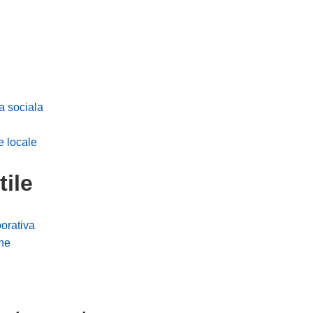
a sociala
e locale
tile
orativa
ne