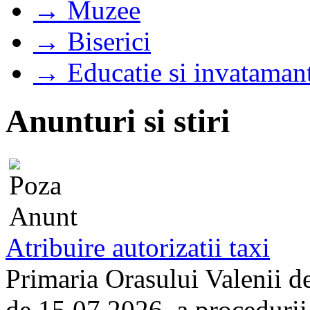
→ Muzee
→ Biserici
→ Educatie si invataman
Anunturi si stiri
Atribuire autorizatii taxi
Primaria Orasului Valenii d
de 15.07.2026, a procedurii d