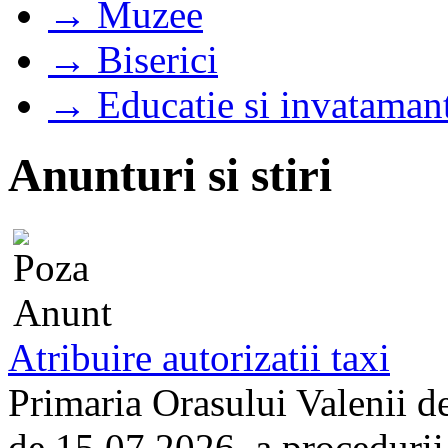
→ Muzee
→ Biserici
→ Educatie si invataman
Anunturi si stiri
Atribuire autorizatii taxi
Primaria Orasului Valenii d
de 15.07.2026, a procedurii d