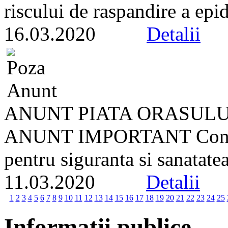
riscului de raspandire a ep
16.03.2020
Detalii
ANUNT PIATA ORASULU
ANUNT IMPORTANT Conform
pentru siguranta si sanatate
11.03.2020
Detalii
1
2
3
4
5
6
7
8
9
10
11
12
13
14
15
16
17
18
19
20
21
22
23
24
25
Informatii publice