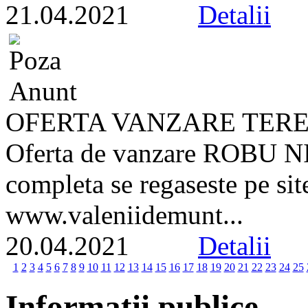
21.04.2021
Detalii
OFERTA VANZARE TER
Oferta de vanzare ROBU 
completa se regaseste pe site
www.valeniidemunt...
20.04.2021
Detalii
1
2
3
4
5
6
7
8
9
10
11
12
13
14
15
16
17
18
19
20
21
22
23
24
25
Informatii publice