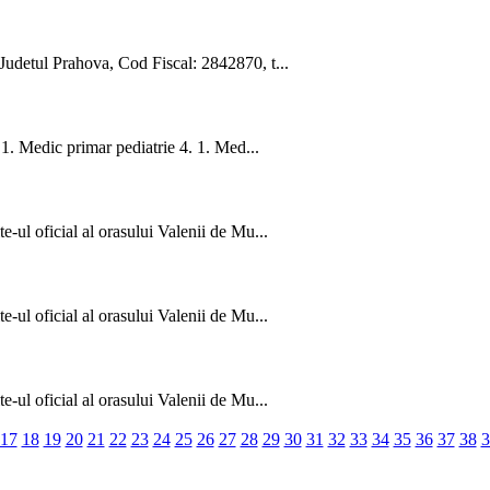
 Judetul Prahova, Cod Fiscal: 2842870, t...
 1. Medic primar pediatrie 4. 1. Med...
e-ul oficial al orasului Valenii de Mu...
e-ul oficial al orasului Valenii de Mu...
e-ul oficial al orasului Valenii de Mu...
17
18
19
20
21
22
23
24
25
26
27
28
29
30
31
32
33
34
35
36
37
38
3