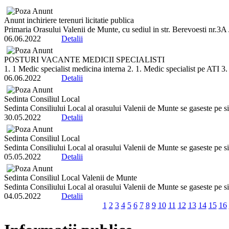
Anunt inchiriere terenuri licitatie publica
Primaria Orasului Valenii de Munte, cu sediul in str. Berevoesti nr.3A
06.06.2022
Detalii
POSTURI VACANTE MEDICII SPECIALISTI
1. 1 Medic specialist medicina interna 2. 1. Medic specialist pe ATI 3.
06.06.2022
Detalii
Sedinta Consiliul Local
Sedinta Consiliului Local al orasului Valenii de Munte se gaseste pe sit
30.05.2022
Detalii
Sedinta Consiliul Local
Sedinta Consiliului Local al orasului Valenii de Munte se gaseste pe sit
05.05.2022
Detalii
Sedinta Consiliul Local Valenii de Munte
Sedinta Consiliului Local al orasului Valenii de Munte se gaseste pe sit
04.05.2022
Detalii
1
2
3
4
5
6
7
8
9
10
11
12
13
14
15
16