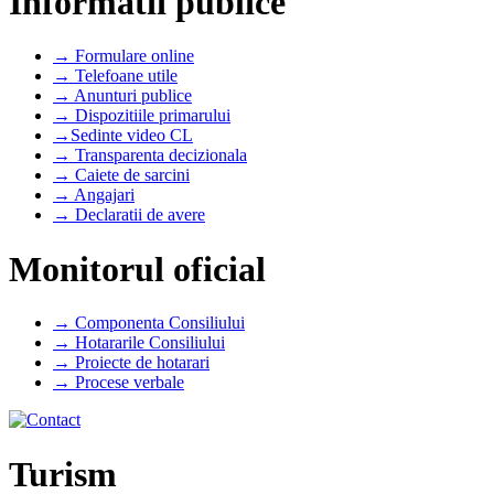
Informatii publice
→ Formulare online
→ Telefoane utile
→ Anunturi publice
→ Dispozitiile primarului
→Sedinte video CL
→ Transparenta decizionala
→ Caiete de sarcini
→ Angajari
→ Declaratii de avere
Monitorul oficial
→ Componenta Consiliului
→ Hotararile Consiliului
→ Proiecte de hotarari
→ Procese verbale
Turism