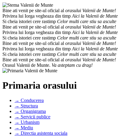
Bine ati venit pe site-ul oficial al
orasului Valenii de Munte!
Privirea lui Iorga vegheaza din timp
Aici la Valenii de Munte
Si cheia istoriei cere rastimp
Celor multi care stiu sa asculte
Bine ati venit pe site-ul oficial al
orasului Valenii de Munte!
Privirea lui Iorga vegheaza din timp
Aici la Valenii de Munte
Si cheia istoriei cere rastimp
Celor multi care stiu sa asculte
Bine ati venit pe site-ul oficial al
orasului Valenii de Munte!
Privirea lui Iorga vegheaza din timp
Aici la Valenii de Munte
Si cheia istoriei cere rastimp
Celor multi care stiu sa asculte
Bine ati venit pe site-ul oficial al
orasului Valenii de Munte!
Orasul Valenii de Munte.
Va asteptam cu drag!
Primaria orasului
→ Conducerea
→ Structura
→ Organigrama
→ Servicii publice
→ Urbanism
→ Mediu
→ Directia asistenta sociala