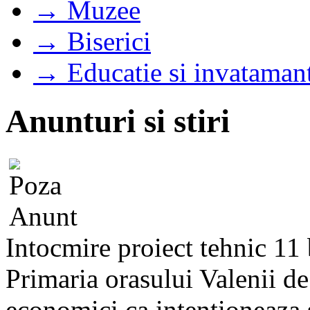
→ Muzee
→ Biserici
→ Educatie si invataman
Anunturi si stiri
Intocmire proiect tehnic 11 
Primaria orasului Valenii d
economici ca intentioneaza s