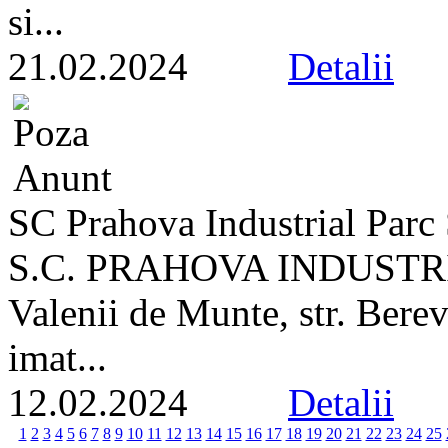
si...
21.02.2024
Detalii
SC Prahova Industrial Parc S
S.C. PRAHOVA INDUSTRIAL
Valenii de Munte, str. Bere
imat...
12.02.2024
Detalii
1
2
3
4
5
6
7
8
9
10
11
12
13
14
15
16
17
18
19
20
21
22
23
24
25