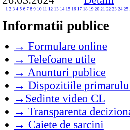
1
2
3
4
5
6
7
8
9
10
11
12
13
14
15
16
17
18
19
20
21
22
23
24
25
Informatii publice
→ Formulare online
→ Telefoane utile
→ Anunturi publice
→ Dispozitiile primarulu
→Sedinte video CL
→ Transparenta decizion
→ Caiete de sarcini