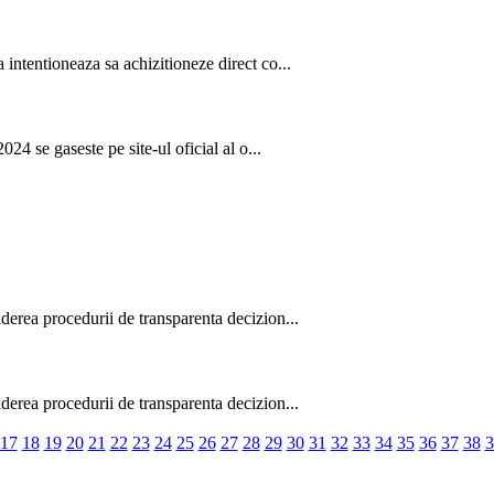
intentioneaza sa achizitioneze direct co...
24 se gaseste pe site-ul oficial al o...
derea procedurii de transparenta decizion...
derea procedurii de transparenta decizion...
17
18
19
20
21
22
23
24
25
26
27
28
29
30
31
32
33
34
35
36
37
38
3