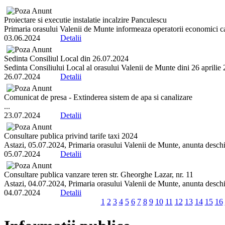
Proiectare si executie instalatie incalzire Panculescu
Primaria orasului Valenii de Munte informeaza operatorii economici ca 
03.06.2024
Detalii
Sedinta Consiliul Local din 26.07.2024
Sedinta Consiliului Local al orasului Valenii de Munte dini 26 aprilie 20
26.07.2024
Detalii
Comunicat de presa - Extinderea sistem de apa si canalizare
...
23.07.2024
Detalii
Consultare publica privind tarife taxi 2024
Astazi, 05.07.2024, Primaria orasului Valenii de Munte, anunta deschi
05.07.2024
Detalii
Consultare publica vanzare teren str. Gheorghe Lazar, nr. 11
Astazi, 04.07.2024, Primaria orasului Valenii de Munte, anunta deschi
04.07.2024
Detalii
1
2
3
4
5
6
7
8
9
10
11
12
13
14
15
16