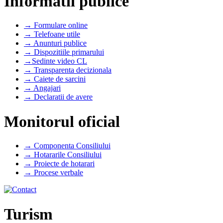
Informatii publice
→ Formulare online
→ Telefoane utile
→ Anunturi publice
→ Dispozitiile primarului
→Sedinte video CL
→ Transparenta decizionala
→ Caiete de sarcini
→ Angajari
→ Declaratii de avere
Monitorul oficial
→ Componenta Consiliului
→ Hotararile Consiliului
→ Proiecte de hotarari
→ Procese verbale
Turism