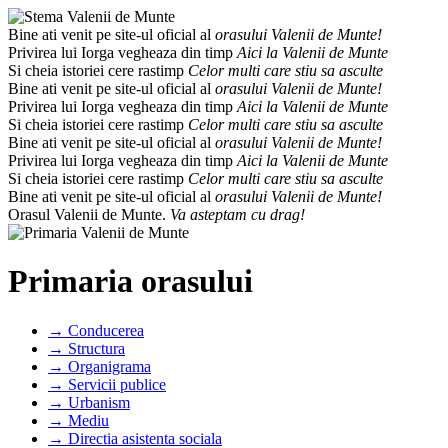
Bine ati venit pe site-ul oficial al
orasului Valenii de Munte!
Privirea lui Iorga vegheaza din timp
Aici la Valenii de Munte
Si cheia istoriei cere rastimp
Celor multi care stiu sa asculte
Bine ati venit pe site-ul oficial al
orasului Valenii de Munte!
Privirea lui Iorga vegheaza din timp
Aici la Valenii de Munte
Si cheia istoriei cere rastimp
Celor multi care stiu sa asculte
Bine ati venit pe site-ul oficial al
orasului Valenii de Munte!
Privirea lui Iorga vegheaza din timp
Aici la Valenii de Munte
Si cheia istoriei cere rastimp
Celor multi care stiu sa asculte
Bine ati venit pe site-ul oficial al
orasului Valenii de Munte!
Orasul Valenii de Munte.
Va asteptam cu drag!
Primaria orasului
→ Conducerea
→ Structura
→ Organigrama
→ Servicii publice
→ Urbanism
→ Mediu
→ Directia asistenta sociala