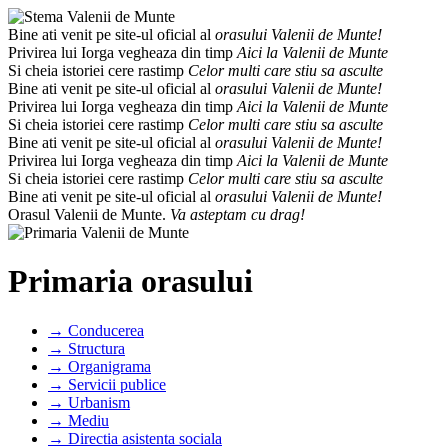
Bine ati venit pe site-ul oficial al
orasului Valenii de Munte!
Privirea lui Iorga vegheaza din timp
Aici la Valenii de Munte
Si cheia istoriei cere rastimp
Celor multi care stiu sa asculte
Bine ati venit pe site-ul oficial al
orasului Valenii de Munte!
Privirea lui Iorga vegheaza din timp
Aici la Valenii de Munte
Si cheia istoriei cere rastimp
Celor multi care stiu sa asculte
Bine ati venit pe site-ul oficial al
orasului Valenii de Munte!
Privirea lui Iorga vegheaza din timp
Aici la Valenii de Munte
Si cheia istoriei cere rastimp
Celor multi care stiu sa asculte
Bine ati venit pe site-ul oficial al
orasului Valenii de Munte!
Orasul Valenii de Munte.
Va asteptam cu drag!
Primaria orasului
→ Conducerea
→ Structura
→ Organigrama
→ Servicii publice
→ Urbanism
→ Mediu
→ Directia asistenta sociala