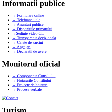
Informatii publice
→ Formulare online
→ Telefoane utile
→ Anunturi publice
→ Dispozitiile primarului
→Sedinte video CL
→ Transparenta decizionala
→ Caiete de sarcini
→ Angajari
→ Declaratii de avere
Monitorul oficial
→ Componenta Consiliului
→ Hotararile Consiliului
→ Proiecte de hotarari
→ Procese verbale
Turism