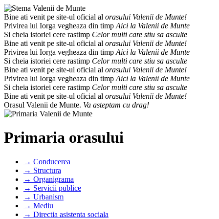
Bine ati venit pe site-ul oficial al
orasului Valenii de Munte!
Privirea lui Iorga vegheaza din timp
Aici la Valenii de Munte
Si cheia istoriei cere rastimp
Celor multi care stiu sa asculte
Bine ati venit pe site-ul oficial al
orasului Valenii de Munte!
Privirea lui Iorga vegheaza din timp
Aici la Valenii de Munte
Si cheia istoriei cere rastimp
Celor multi care stiu sa asculte
Bine ati venit pe site-ul oficial al
orasului Valenii de Munte!
Privirea lui Iorga vegheaza din timp
Aici la Valenii de Munte
Si cheia istoriei cere rastimp
Celor multi care stiu sa asculte
Bine ati venit pe site-ul oficial al
orasului Valenii de Munte!
Orasul Valenii de Munte.
Va asteptam cu drag!
Primaria orasului
→ Conducerea
→ Structura
→ Organigrama
→ Servicii publice
→ Urbanism
→ Mediu
→ Directia asistenta sociala