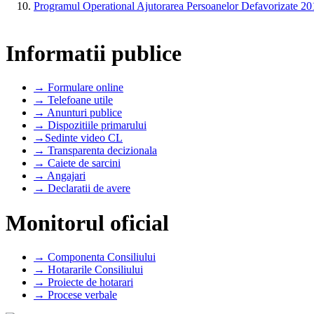
Programul Operational Ajutorarea Persoanelor Defavorizate 2
Informatii publice
→ Formulare online
→ Telefoane utile
→ Anunturi publice
→ Dispozitiile primarului
→Sedinte video CL
→ Transparenta decizionala
→ Caiete de sarcini
→ Angajari
→ Declaratii de avere
Monitorul oficial
→ Componenta Consiliului
→ Hotararile Consiliului
→ Proiecte de hotarari
→ Procese verbale