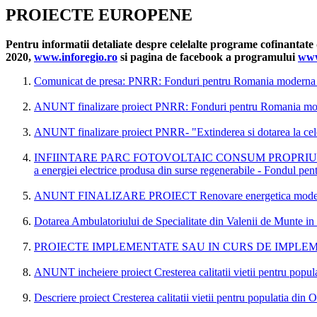
PROIECTE EUROPENE
Pentru informatii detaliate despre celelalte programe cofinantat
2020,
www.inforegio.ro
si pagina de facebook a programului
www
Comunicat de presa: PNRR: Fonduri pentru Romania m
ANUNT finalizare proiect PNRR: Fonduri pentru Rom
ANUNT finalizare proiect PNRR- "Extinderea si dotarea la cele 
INFIINTARE PARC FOTOVOLTAIC CONSUM PROPRIU ORASUL 
a energiei electrice produsa din surse regenerabile - Fondul pe
ANUNT FINALIZARE PROIECT Renovare energetica moderata pen
Dotarea Ambulatoriului de Specialitate din Valenii de Munte in ved
PROIECTE IMPLEMENTATE SAU IN CURS DE IMPLE
ANUNT incheiere proiect Cresterea calitatii vietii pentru popul
Descriere proiect Cresterea calitatii vietii pentru populatia din