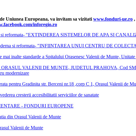
e de Uniunea Europeana, va invitam sa vizitati
www.fonduri-ue.ro
,
.facebook.com/inforegio.ro
oderna si reformata- "EXTINDEREA SISTEMELOR DE APA SI CA
ania moderna si reformata- "INFIINTAREA UNUI CENTRU DE 
mai inalte standarde a Spitalului Orasenesc Valenii de Munte, Unitate 
VALENII DE MUNTE, JUDETUL PRAHOVA, Cod SMIS 315088 Apel: 
ntru modernizare
tru Gradinita str. Berceni nr.18 ,corp C 1, Orasul Valenii de Mu
erea cresterii accesibilitatii serviciilor de sanatate
MENTARE - FONDURI EUROPENE
atia din Orasul Valenii de Munte
 Orasul Valenii de Munte