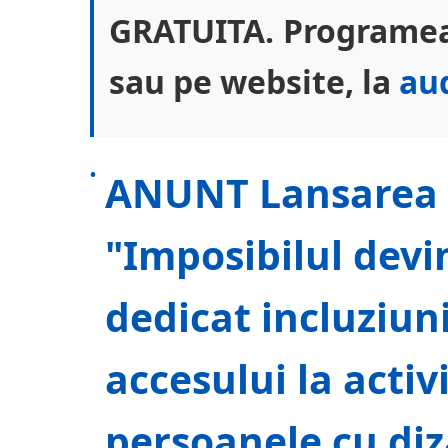
GRATUITA. Programeaz
sau pe website, la
au
ANUNT Lansarea p
"Imposibilul devi
dedicat incluziunii
accesului la activ
persoanele cu diza