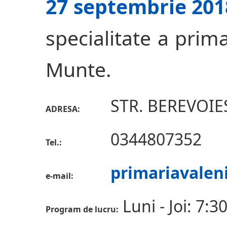
27 septembrie 201
specialitate a prima
Munte.
STR. BEREVOIEST
ADRESA:
0344807352
Tel.:
primariavalen
e-mail:
Luni - Joi: 7:3
Program de lucru: