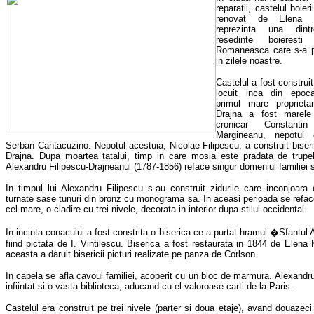
reparatii, castelul boieri
renovat de Elena K
reprezinta una dintr
resedinte boierest
Romaneasca care s-a p
in zilele noastre.
Castelul a fost construi
locuit inca din epoca
primul mare proprieta
Drajna a fost marele
cronicar Constantin 
Margineanu, nepotul d
Serban Cantacuzino. Nepotul acestuia, Nicolae Filipescu, a construit biseri
Drajna. Dupa moartea tatalui, timp in care mosia este pradata de trupe
Alexandru Filipescu-Drajneanul (1787-1856) reface singur domeniul familiei s
In timpul lui Alexandru Filipescu s-au construit zidurile care inconjoara c
turnate sase tunuri din bronz cu monograma sa. In aceasi perioada se refac
cel mare, o cladire cu trei nivele, decorata in interior dupa stilul occidental.
In incinta conacului a fost constrita o biserica ce a purtat hramul �Sfantul
fiind pictata de I. Vintilescu. Biserica a fost restaurata in 1844 de Elena 
aceasta a daruit bisericii picturi realizate pe panza de Corlson.
In capela se afla cavoul familiei, acoperit cu un bloc de marmura. Alexandru
infiintat si o vasta biblioteca, aducand cu el valoroase carti de la Paris.
Castelul era construit pe trei nivele (parter si doua etaje), avand douazeci