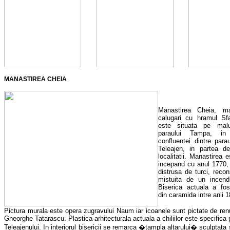
MANASTIREA CHEIA
Manastirea Cheia, ma
calugari cu hramul Sf
este situata pe malu
paraului Tampa, in 
confluentei dintre par
Teleajen, in partea d
localitatii. Manastirea 
incepand cu anul 1770,
distrusa de turci, recon
mistuita de un incend
Biserica actuala a fos
din caramida intre anii 
Pictura murala este opera zugravului Naum iar icoanele sunt pictate de renu
Gheorghe Tatarascu. Plastica arhitecturala actuala a chiliilor este specifica
Teleajenului. In interiorul bisericii se remarca �tampla altarului� sculptata 