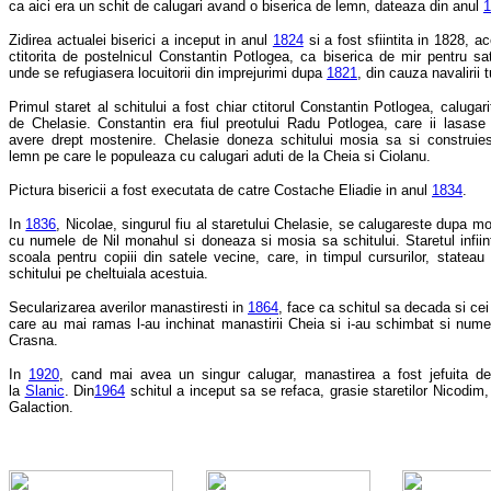
ca aici era un schit de calugari avand o biserica de lemn, dateaza din anul
1
Zidirea actualei biserici a inceput in anul
1824
si a fost sfiintita in 1828, a
ctitorita de postelnicul Constantin Potlogea, ca biserica de mir pentru sat
unde se refugiasera locuitorii din imprejurimi dupa
1821
, din cauza navalirii t
Primul staret al schitului a fost chiar ctitorul Constantin Potlogea, caluga
de Chelasie. Constantin era fiul preotului Radu Potlogea, care ii lasas
avere drept mostenire. Chelasie doneza schitului mosia sa si construiest
lemn pe care le populeaza cu calugari aduti de la Cheia si Ciolanu.
Pictura bisericii a fost executata de catre Costache Eliadie in anul
1834
.
In
1836
, Nicolae, singurul fiu al staretului Chelasie, se calugareste dupa mo
cu numele de Nil monahul si doneaza si mosia sa schitului. Staretul infiin
scoala pentru copiii din satele vecine, care, in timpul cursurilor, stateau 
schitului pe cheltuiala acestuia.
Secularizarea averilor manastiresti in
1864
, face ca schitul sa decada si cei
care au mai ramas l-au inchinat manastirii Cheia si i-au schimbat si numel
Crasna.
In
1920
, cand mai avea un singur calugar, manastirea a fost jefuita d
la
Slanic
. Din
1964
schitul a inceput sa se refaca, grasie staretilor Nicodim
Galaction.