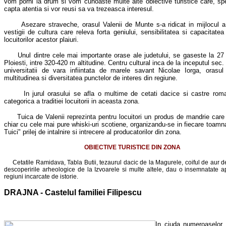
vom porni la drum si vom cunoaste multe alte obiective turistice care, s
capta atentia si vor reusi sa va trezeasca interesul.
Asezare straveche, orasul Valenii de Munte s-a ridicat in mijlocul 
vestigii de cultura care releva forta geniului, sensibilitatea si capacitate
locuitorilor acestor plaiuri.
Unul dintre cele mai importante orase ale judetului, se gaseste la 27
Ploiesti, intre 320-420 m altitudine. Centru cultural inca de la inceputul sec.
universitatii de vara infiintata de marele savant Nicolae Iorga, orasul
multitudinea si diversitatea punctelor de interes din regiune.
In jurul orasului se afla o multime de cetati dacice si castre rom
categorica a traditiei locuitorii in aceasta zona.
Tuica de Valenii reprezinta pentru locuitori un produs de mandrie care
chiar cu cele mai pure whiski-uri scotiene, organizandu-se in fiecare toamna
Tuici" prilej de intalnire si intrecere al producatorilor din zona.
OBIECTIVE TURISTICE DIN ZONA
Cetatile Ramidava, Tabla Butii, tezaurul dacic de la Magurele, coiful de aur de
descoperirile arheologice de la Izvoarele si multe altele, dau o insemnatate a
regiuni incarcate de istorie.
DRAJNA - Castelul familiei Filipescu
In ciuda numeroaselor d