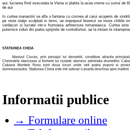
aur, lucrarea fiind executata la Viena si platita la acea vreme cu suma de 6
de aur.
In curtea manastirii se afla o fantana cu cismea al carui acoperis de sindril
pe niste stalpi sculptati in lemn, iar imprejurul bisericii se insira chiliile 
cerdacuri si lucrate intr-o frumoasa arhitectura romaneasca. Curtea este 
puternice ziduri din piatra sprijinite de contraforturi, iar la intrare te intampin
STATIUNEA CHEIA
Masivul Ciucas, prin peisajul lui deosebit, constituie atractia principala
Cherestele stancoase si formele lui ciudate starnesc admiratia drumetilor. Cab
Cabana Muntele Rosu sunt doua locuri unde veti putea poposi si povesti
dumneavoastra. Statiunea Cheia este intr-adevar o poarta deschisa spre inaltimi.
Informatii publice
→ Formulare online