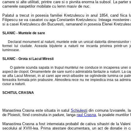
camere si alte utilitati, printre care si o pivnita enorma la subsol. La parter
camerele oaspetilor mobilate cu lemn masiv de nuc.
Palatul a trecut in posesia familiei Kretzulescu in anul 1854, cand fiica l
Filipescu se va casatori cu aga Constantin Kretzulescu. Inteaga mostenire 
si a casei Kretzulescu din Bucuresti, ramanand in posesia Elenei Kretzules
SLANIC - Muntele de sare
Declarat monument al naturii, muntele este un unicat datorita dimensiunilor s
formei lui ciudate. Aceasta bijuterie a naturii ne incanta privirea printr-un 
luminoase.
SLANIC - Grota si Lacul Miresii
O galerie scunda sapata in trupul muntelui ne conduce in incaperea unei o
aspect de clopot. Ornamentele de sare sunt o admirabila fantazie a naturii. La cap
se afla Lacul Miresei, in al carei ape verzi-albastre se oglindeste lumina ce patr
fereastra formata prin prabusire. Atmosfera rece nu ne impiedica insa sa admir
cusur a naturii.
SCHITUL CRASNA
Manastirea Crasna este situata in satul
Schiulesti
din comuna Izvoarele, l
de Ploiesti, fiind construita in padure, langa
raul Crasna
, la poalele muntilor
Manastirea Crasna a fost intemeiata probabil de cativa sihastri de la Valeni
secolului al XVIII-lea. Prima atestare documentara, un act de donatie in c