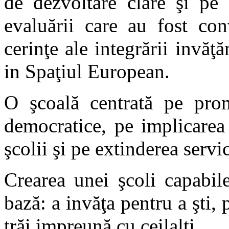
de dezvoltare clare şi pe
evaluării care au fost co
cerinţe ale integrării
i
nvăţ
i
n Spaţiul European.
O şcoală centrată pe promo
democratice, pe implicarea
şcolii şi pe extinderea servi
Crearea unei şcoli capabi
bază: a
i
nvăţa pentru a şti, 
trăi
i
mpreună cu ceilalţi.