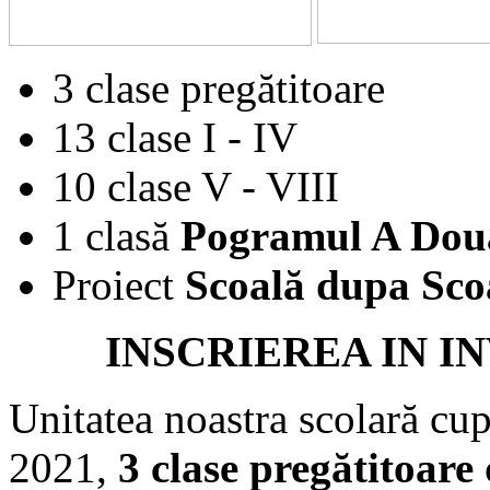
3
clase pregătitoare
13 clase I
-
IV
10 clase V
-
VIII
1 clasă
Pogramul A Do
u
Proie
ct
S
coală du
pa Sc
o
INSCRIEREA IN 
Unitatea noastra scolară cu
20
21
,
3 clase pregătitoare