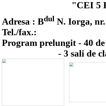
"CEI 5
dul
Adresa :
B
N. Iorga,
nr.
Tel./fax.:
Program prelungit - 40 de
- 3 sali de cl