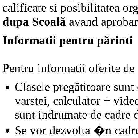
calificate si posibilitatea or
dupa Scoală
av
a
nd aprobar
Informatii pentru părinti
Pentru informatii oferite de
Clasele pregătitoare sunt
v
a
rstei, calculator + vide
sunt
i
ndrumate de cadre di
Se vor dezvolta �n cadru