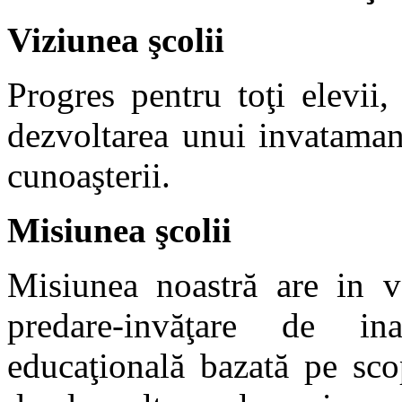
Viziunea şcolii
Progres pentru toţi elevii
dezvoltarea unui
i
nv
ata
m
a
n
cunoaşterii.
Misiunea şcolii
Misiunea noastră are
i
n v
predare-
i
nvăţare de
i
n
educaţională bazată pe scopu