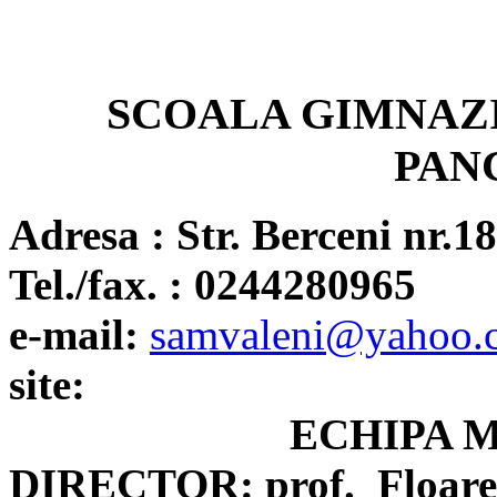
SCOALA GIMNAZ
PAN
Adresa : Str. Berceni nr.
18
Tel./fax. : 0244280
965
e-mail:
samvaleni@yahoo
site:
ECHIPA 
DIRECTOR: prof.
Floar