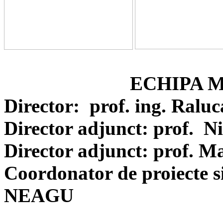
ECHIPA 
Director:
p
rof. ing.
Raluc
Director adjunct:
p
rof.
Ni
Director adjunct:
p
rof.
Ma
Coordonator de proiect
e 
NEAGU