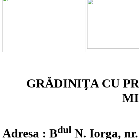
GRĂDINIŢA CU P
MI
dul
Adresa :
B
N. Iorga,
nr.