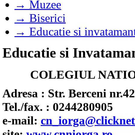
→ Muzee
→ Biserici
→ Educatie si invataman
Educatie si Invatama
COLEGIUL NATI
Adresa : Str. Berceni nr.42
Tel./fax. : 0244280905
e-mail:
cn_iorga@clicknet
site:
www.cnniorga.ro