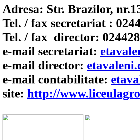
Adresa:
Str. Brazilor, nr.1
Tel
.
/ fax secretariat : 02
Tel
.
/ fax director: 02442
e
-mail secretariat:
etavale
e
-mail director:
etavaleni
e
-mail
contabilitate
:
etava
s
ite:
http://www.liceulagr