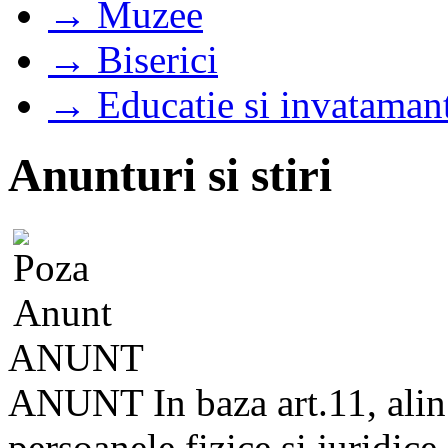
→ Muzee
→ Biserici
→ Educatie si invataman
Anunturi si stiri
ANUNT
ANUNT In baza art.11, alin
persoanele fizice si juridice 