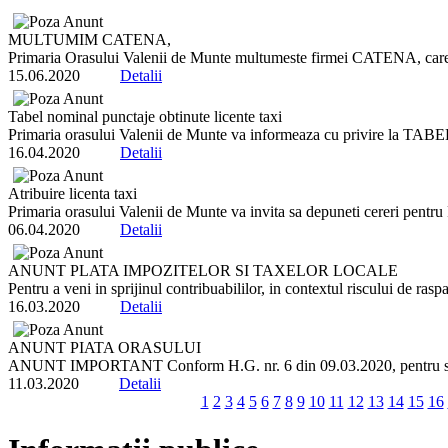
MULTUMIM CATENA,
Primaria Orasului Valenii de Munte multumeste firmei CATENA, car
15.06.2020
Detalii
Tabel nominal punctaje obtinute licente taxi
Primaria orasului Valenii de Munte va informeaza cu privire la TA
16.04.2020
Detalii
Atribuire licenta taxi
Primaria orasului Valenii de Munte va invita sa depuneti cereri pentru P
06.04.2020
Detalii
ANUNT PLATA IMPOZITELOR SI TAXELOR LOCALE
Pentru a veni in sprijinul contribuabililor, in contextul riscului de ra
16.03.2020
Detalii
ANUNT PIATA ORASULUI
ANUNT IMPORTANT Conform H.G. nr. 6 din 09.03.2020, pentru sigura
11.03.2020
Detalii
1
2
3
4
5
6
7
8
9
10
11
12
13
14
15
16