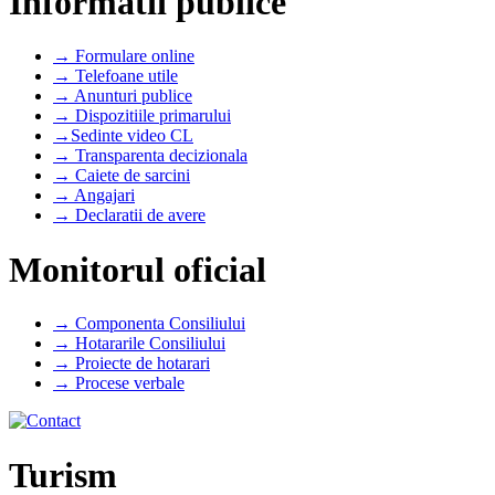
Informatii publice
→ Formulare online
→ Telefoane utile
→ Anunturi publice
→ Dispozitiile primarului
→Sedinte video CL
→ Transparenta decizionala
→ Caiete de sarcini
→ Angajari
→ Declaratii de avere
Monitorul oficial
→ Componenta Consiliului
→ Hotararile Consiliului
→ Proiecte de hotarari
→ Procese verbale
Turism