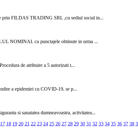
e prin FILDAS TRADING SRL ,cu sediul social in...
BELUL NOMINAL cu punctajele obtinute in urma ...
rocedura de atribuire a 5 autorizati t...
spandire a epidemiei cu COVID-19, se p...
nta si sanatatea dumneavoastra, activitatea...
17
18
19
20
21
22
23
24
25
26
27
28
29
30
31
32
33
34
35
36
37
38
3