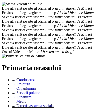
Bine ati venit pe site-ul oficial al
orasului Valenii de Munte!
Privirea lui Iorga vegheaza din timp
Aici la Valenii de Munte
Si cheia istoriei cere rastimp
Celor multi care stiu sa asculte
Bine ati venit pe site-ul oficial al
orasului Valenii de Munte!
Privirea lui Iorga vegheaza din timp
Aici la Valenii de Munte
Si cheia istoriei cere rastimp
Celor multi care stiu sa asculte
Bine ati venit pe site-ul oficial al
orasului Valenii de Munte!
Privirea lui Iorga vegheaza din timp
Aici la Valenii de Munte
Si cheia istoriei cere rastimp
Celor multi care stiu sa asculte
Bine ati venit pe site-ul oficial al
orasului Valenii de Munte!
Orasul Valenii de Munte.
Va asteptam cu drag!
Primaria orasului
→ Conducerea
→ Structura
→ Organigrama
→ Servicii publice
→ Urbanism
→ Mediu
→ Directia asistenta sociala