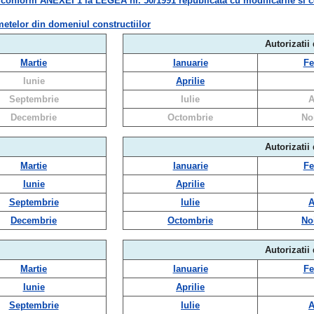
m ANEXEI 1 la LEGEA nr. 50/1991 republicata cu modificarile si compl
metelor din domeniul constructiilor
Autorizatii
Martie
Ianuarie
Fe
Iunie
Aprilie
Septembrie
Iulie
A
Decembrie
Octombrie
No
Autorizatii
Martie
Ianuarie
Fe
Iunie
Aprilie
Septembrie
Iulie
A
Decembrie
Octombrie
No
Autorizatii
Martie
Ianuarie
Fe
Iunie
Aprilie
Septembrie
Iulie
A