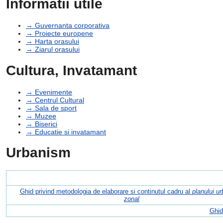
Informatii utile
→ Guvernanta corporativa
→ Proiecte europene
→ Harta orasului
→ Ziarul orasului
Cultura, Invatamant
→ Evenimente
→ Centrul Cultural
→ Sala de sport
→ Muzee
→ Biserici
→ Educatie si invatamant
Urbanism
Ghid privind metodologia de elaborare si continutul cadru al
planului ur
zonal
Ghid