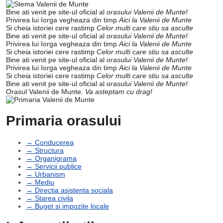
Bine ati venit pe site-ul oficial al
orasului Valenii de Munte!
Privirea lui Iorga vegheaza din timp
Aici la Valenii de Munte
Si cheia istoriei cere rastimp
Celor multi care stiu sa asculte
Bine ati venit pe site-ul oficial al
orasului Valenii de Munte!
Privirea lui Iorga vegheaza din timp
Aici la Valenii de Munte
Si cheia istoriei cere rastimp
Celor multi care stiu sa asculte
Bine ati venit pe site-ul oficial al
orasului Valenii de Munte!
Privirea lui Iorga vegheaza din timp
Aici la Valenii de Munte
Si cheia istoriei cere rastimp
Celor multi care stiu sa asculte
Bine ati venit pe site-ul oficial al
orasului Valenii de Munte!
Orasul Valenii de Munte.
Va asteptam cu drag!
Primaria orasului
→ Conducerea
→ Structura
→ Organigrama
→ Servicii publice
→ Urbanism
→ Mediu
→ Directia asistenta sociala
→ Starea civila
→ Buget si impozite locale