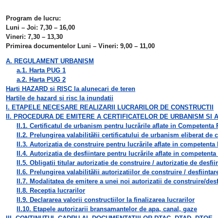
Program de lucru:
Luni – Joi: 7,30 – 16,00
Vineri: 7,30 – 13,30
Primirea documentelor Luni – Vineri: 9,00 – 11,00
A. REGULAMENT URBANISM
a.1. Harta PUG 1
a.2. Harta PUG 2
Harti HAZARD si RISC la alunecari de teren
Hartile de hazard si risc la inundatii
I. ETAPELE NECESARE REALIZARII LUCRARILOR DE CONSTRUCTII
II. PROCEDURA DE EMITERE A CERTIFICATELOR DE URBANISM SI 
II.1. Certificatul de urbanism pentru lucrările aflate in Competenta
II.2. Prelungirea valabilităłii certificatului de urbanism eliberat de
II.3. Autorizatia de construire pentru lucrările aflate in competent
II.4. Autorizatia de desfiintare pentru lucrările aflate in competent
II.5. Obligatii titular autorizatie de construire / autorizatie de desfii
II.6. Prelungirea valabilităłii autorizatiilor de construire / desfiint
II.7. Modalitatea de emitere a unei noi autorizatii de construire/desf
II.8. Receptia lucrarilor
II.9. Declararea valorii constructiilor la finalizarea lucrarilor
II.10. Etapele autorizarii bransamantelor de apa, canal, gaze