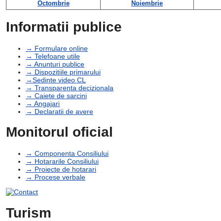
Octombrie
Noiembrie
Informatii publice
→ Formulare online
→ Telefoane utile
→ Anunturi publice
→ Dispozitiile primarului
→Sedinte video CL
→ Transparenta decizionala
→ Caiete de sarcini
→ Angajari
→ Declaratii de avere
Monitorul oficial
→ Componenta Consiliului
→ Hotararile Consiliului
→ Proiecte de hotarari
→ Procese verbale
Turism