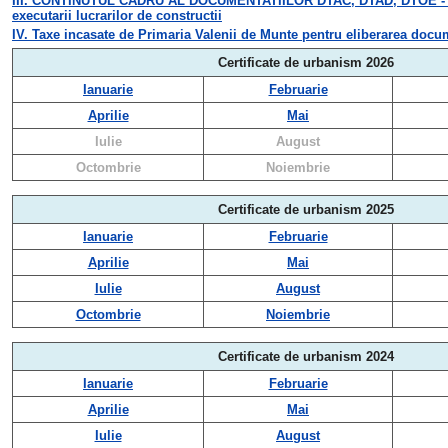
III. CONTINUTUL CADRU AL DOCUMENTATIILOR DTAC, DTAD, DTOE - confor
executarii lucrarilor de constructii
IV. Taxe incasate de Primaria Valenii de Munte pentru eliberarea docu
Certificate de urbanism 2026
Ianuarie
Februarie
Aprilie
Mai
Iulie
August
Octombrie
Noiembrie
Certificate de urbanism 2025
Ianuarie
Februarie
Aprilie
Mai
Iulie
August
Octombrie
Noiembrie
Certificate de urbanism 2024
Ianuarie
Februarie
Aprilie
Mai
Iulie
August