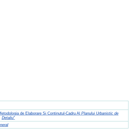
 Metodologia de Elaborare Si Continutul-Cadru Al
Planului Urbanistic de
Detaliu
"
neral