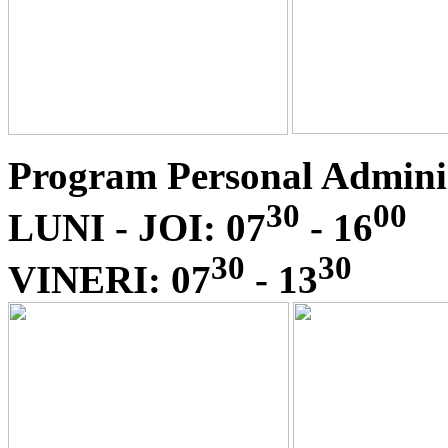
Program Personal Adminis
30
00
LUNI - JOI: 07
- 16
30
30
VINERI: 07
- 13