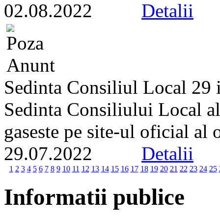
02.08.2022
Detalii
Sedinta Consiliul Local 29 
Sedinta Consiliului Local a
gaseste pe site-ul oficial al
29.07.2022
Detalii
1
2
3
4
5
6
7
8
9
10
11
12
13
14
15
16
17
18
19
20
21
22
23
24
25
Informatii publice