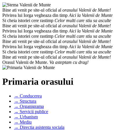
Bine ati venit pe site-ul oficial al
orasului Valenii de Munte!
Privirea lui Iorga vegheaza din timp
Aici la Valenii de Munte
Si cheia istoriei cere rastimp
Celor multi care stiu sa asculte
Bine ati venit pe site-ul oficial al
orasului Valenii de Munte!
Privirea lui Iorga vegheaza din timp
Aici la Valenii de Munte
Si cheia istoriei cere rastimp
Celor multi care stiu sa asculte
Bine ati venit pe site-ul oficial al
orasului Valenii de Munte!
Privirea lui Iorga vegheaza din timp
Aici la Valenii de Munte
Si cheia istoriei cere rastimp
Celor multi care stiu sa asculte
Bine ati venit pe site-ul oficial al
orasului Valenii de Munte!
Orasul Valenii de Munte.
Va asteptam cu drag!
Primaria orasului
→ Conducerea
→ Structura
→ Organigrama
→ Servicii publice
→ Urbanism
→ Mediu
→ Directia asistenta sociala