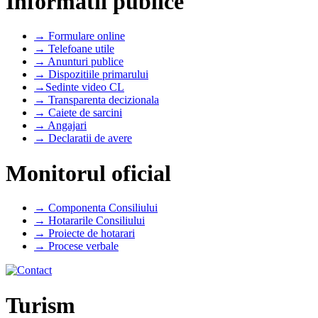
Informatii publice
→ Formulare online
→ Telefoane utile
→ Anunturi publice
→ Dispozitiile primarului
→Sedinte video CL
→ Transparenta decizionala
→ Caiete de sarcini
→ Angajari
→ Declaratii de avere
Monitorul oficial
→ Componenta Consiliului
→ Hotararile Consiliului
→ Proiecte de hotarari
→ Procese verbale
Turism