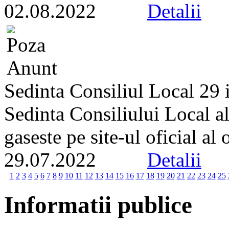
02.08.2022
Detalii
Sedinta Consiliul Local 29 
Sedinta Consiliului Local a
gaseste pe site-ul oficial al
29.07.2022
Detalii
1
2
3
4
5
6
7
8
9
10
11
12
13
14
15
16
17
18
19
20
21
22
23
24
25
Informatii publice