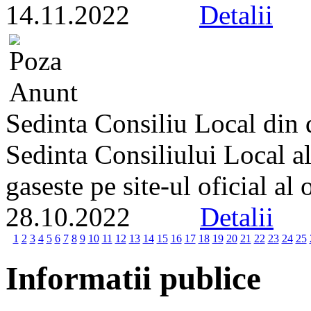
14.11.2022
Detalii
Sedinta Consiliu Local din
Sedinta Consiliului Local a
gaseste pe site-ul oficial al
28.10.2022
Detalii
1
2
3
4
5
6
7
8
9
10
11
12
13
14
15
16
17
18
19
20
21
22
23
24
25
Informatii publice