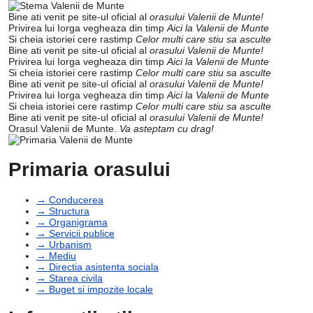
Bine ati venit pe site-ul oficial al
orasului Valenii de Munte!
Privirea lui Iorga vegheaza din timp
Aici la Valenii de Munte
Si cheia istoriei cere rastimp
Celor multi care stiu sa asculte
Bine ati venit pe site-ul oficial al
orasului Valenii de Munte!
Privirea lui Iorga vegheaza din timp
Aici la Valenii de Munte
Si cheia istoriei cere rastimp
Celor multi care stiu sa asculte
Bine ati venit pe site-ul oficial al
orasului Valenii de Munte!
Privirea lui Iorga vegheaza din timp
Aici la Valenii de Munte
Si cheia istoriei cere rastimp
Celor multi care stiu sa asculte
Bine ati venit pe site-ul oficial al
orasului Valenii de Munte!
Orasul Valenii de Munte.
Va asteptam cu drag!
Primaria orasului
→ Conducerea
→ Structura
→ Organigrama
→ Servicii publice
→ Urbanism
→ Mediu
→ Directia asistenta sociala
→ Starea civila
→ Buget si impozite locale