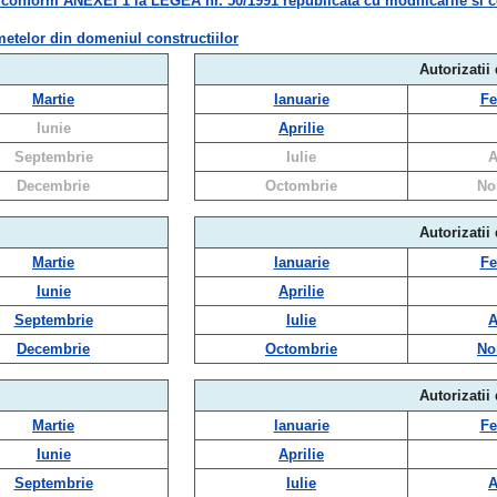
m ANEXEI 1 la LEGEA nr. 50/1991 republicata cu modificarile si compl
metelor din domeniul constructiilor
Autorizatii
Martie
Ianuarie
Fe
Iunie
Aprilie
Septembrie
Iulie
A
Decembrie
Octombrie
No
Autorizatii
Martie
Ianuarie
Fe
Iunie
Aprilie
Septembrie
Iulie
A
Decembrie
Octombrie
No
Autorizatii
Martie
Ianuarie
Fe
Iunie
Aprilie
Septembrie
Iulie
A