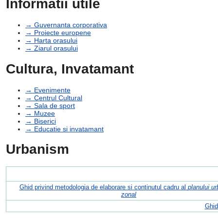
Informatii utile
→ Guvernanta corporativa
→ Proiecte europene
→ Harta orasului
→ Ziarul orasului
Cultura, Invatamant
→ Evenimente
→ Centrul Cultural
→ Sala de sport
→ Muzee
→ Biserici
→ Educatie si invatamant
Urbanism
Ghid privind metodologia de elaborare si continutul cadru al
planului ur
zonal
Ghid