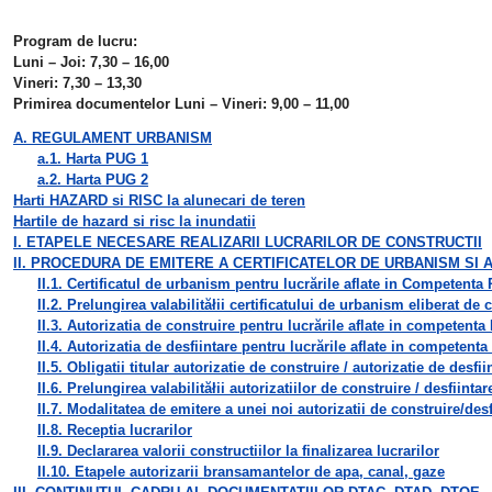
Program de lucru:
Luni – Joi: 7,30 – 16,00
Vineri: 7,30 – 13,30
Primirea documentelor Luni – Vineri: 9,00 – 11,00
A. REGULAMENT URBANISM
a.1. Harta PUG 1
a.2. Harta PUG 2
Harti HAZARD si RISC la alunecari de teren
Hartile de hazard si risc la inundatii
I. ETAPELE NECESARE REALIZARII LUCRARILOR DE CONSTRUCTII
II. PROCEDURA DE EMITERE A CERTIFICATELOR DE URBANISM SI 
II.1. Certificatul de urbanism pentru lucrările aflate in Competenta
II.2. Prelungirea valabilităłii certificatului de urbanism eliberat de
II.3. Autorizatia de construire pentru lucrările aflate in competent
II.4. Autorizatia de desfiintare pentru lucrările aflate in competent
II.5. Obligatii titular autorizatie de construire / autorizatie de desfii
II.6. Prelungirea valabilităłii autorizatiilor de construire / desfiint
II.7. Modalitatea de emitere a unei noi autorizatii de construire/desf
II.8. Receptia lucrarilor
II.9. Declararea valorii constructiilor la finalizarea lucrarilor
II.10. Etapele autorizarii bransamantelor de apa, canal, gaze