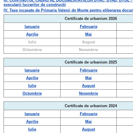
III. CONTINUTUL CADRU AL DOCUMENTATIILOR DTAC, DTAD, DTOE - confor
executarii lucrarilor de constructii
IV. Taxe incasate de Primaria Valenii de Munte pentru eliberarea docu
Certificate de urbanism 2026
Ianuarie
Februarie
Aprilie
Mai
Iulie
August
Octombrie
Noiembrie
Certificate de urbanism 2025
Ianuarie
Februarie
Aprilie
Mai
Iulie
August
Octombrie
Noiembrie
Certificate de urbanism 2024
Ianuarie
Februarie
Aprilie
Mai
Iulie
August