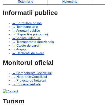
Octombrie
Noiembrie
Informatii publice
→ Formulare online
→ Telefoane utile
→ Anunturi publice
→ Dispozitiile primarului
→Sedinte video CL
→ Transparenta decizionala
→ Caiete de sarcini
→ Angajari
→ Declaratii de avere
Monitorul oficial
→ Componenta Consiliului
→ Hotararile Consiliului
→ Proiecte de hotarari
→ Procese verbale
Turism