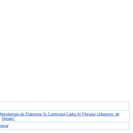
 Metodologia de Elaborare Si Continutul-Cadru Al
Planului Urbanistic de
Detaliu
"
neral