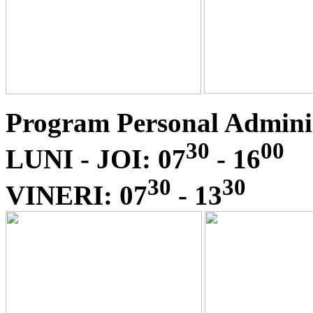
Program Personal Adminis
30
00
LUNI - JOI: 07
- 16
30
30
VINERI: 07
- 13