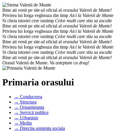
Bine ati venit pe site-ul oficial al
orasului Valenii de Munte!
Privirea lui Iorga vegheaza din timp
Aici la Valenii de Munte
Si cheia istoriei cere rastimp
Celor multi care stiu sa asculte
Bine ati venit pe site-ul oficial al
orasului Valenii de Munte!
Privirea lui Iorga vegheaza din timp
Aici la Valenii de Munte
Si cheia istoriei cere rastimp
Celor multi care stiu sa asculte
Bine ati venit pe site-ul oficial al
orasului Valenii de Munte!
Privirea lui Iorga vegheaza din timp
Aici la Valenii de Munte
Si cheia istoriei cere rastimp
Celor multi care stiu sa asculte
Bine ati venit pe site-ul oficial al
orasului Valenii de Munte!
Orasul Valenii de Munte.
Va asteptam cu drag!
Primaria orasului
→ Conducerea
→ Structura
→ Organigrama
→ Servicii publice
→ Urbanism
→ Mediu
→ Directia asistenta sociala