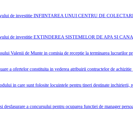
e a obiectivului de investitie INFIINTAREA UNUI CENTRU DE
 a obiectivului de investitie EXTINDEREA SISTEMELOR DE APA 
ui Valenii de Munte in comisia de receptie la terminarea lucrarilor pre
a ofertelor constituita in vederea atribuirii contractelor de achizitie 
lui in care sunt folosite locuintele pentru tineri destinate inchirierii,
desfasurare a concursului pentru ocuparea functiei de manager persoan