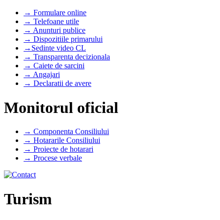
→ Formulare online
→ Telefoane utile
→ Anunturi publice
→ Dispozitiile primarului
→Sedinte video CL
→ Transparenta decizionala
→ Caiete de sarcini
→ Angajari
→ Declaratii de avere
Monitorul oficial
→ Componenta Consiliului
→ Hotararile Consiliului
→ Proiecte de hotarari
→ Procese verbale
Turism