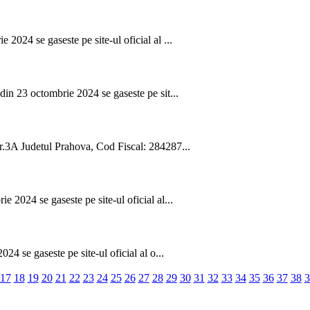
2024 se gaseste pe site-ul oficial al ...
din 23 octombrie 2024 se gaseste pe sit...
nr.3A Judetul Prahova, Cod Fiscal: 284287...
 2024 se gaseste pe site-ul oficial al...
24 se gaseste pe site-ul oficial al o...
17
18
19
20
21
22
23
24
25
26
27
28
29
30
31
32
33
34
35
36
37
38
3