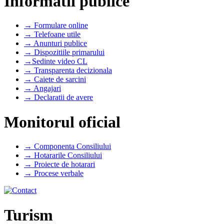
Informatii publice
→ Formulare online
→ Telefoane utile
→ Anunturi publice
→ Dispozitiile primarului
→Sedinte video CL
→ Transparenta decizionala
→ Caiete de sarcini
→ Angajari
→ Declaratii de avere
Monitorul oficial
→ Componenta Consiliului
→ Hotararile Consiliului
→ Proiecte de hotarari
→ Procese verbale
Turism