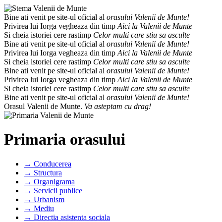
Bine ati venit pe site-ul oficial al
orasului Valenii de Munte!
Privirea lui Iorga vegheaza din timp
Aici la Valenii de Munte
Si cheia istoriei cere rastimp
Celor multi care stiu sa asculte
Bine ati venit pe site-ul oficial al
orasului Valenii de Munte!
Privirea lui Iorga vegheaza din timp
Aici la Valenii de Munte
Si cheia istoriei cere rastimp
Celor multi care stiu sa asculte
Bine ati venit pe site-ul oficial al
orasului Valenii de Munte!
Privirea lui Iorga vegheaza din timp
Aici la Valenii de Munte
Si cheia istoriei cere rastimp
Celor multi care stiu sa asculte
Bine ati venit pe site-ul oficial al
orasului Valenii de Munte!
Orasul Valenii de Munte.
Va asteptam cu drag!
Primaria orasului
→ Conducerea
→ Structura
→ Organigrama
→ Servicii publice
→ Urbanism
→ Mediu
→ Directia asistenta sociala