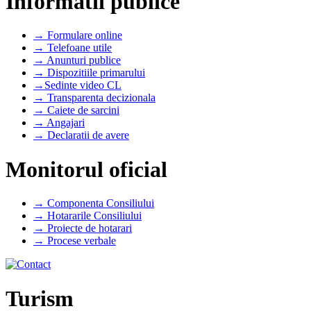
Informatii publice
→ Formulare online
→ Telefoane utile
→ Anunturi publice
→ Dispozitiile primarului
→Sedinte video CL
→ Transparenta decizionala
→ Caiete de sarcini
→ Angajari
→ Declaratii de avere
Monitorul oficial
→ Componenta Consiliului
→ Hotararile Consiliului
→ Proiecte de hotarari
→ Procese verbale
Turism