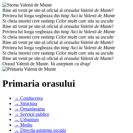
Bine ati venit pe site-ul oficial al
orasului Valenii de Munte!
Privirea lui Iorga vegheaza din timp
Aici la Valenii de Munte
Si cheia istoriei cere rastimp
Celor multi care stiu sa asculte
Bine ati venit pe site-ul oficial al
orasului Valenii de Munte!
Privirea lui Iorga vegheaza din timp
Aici la Valenii de Munte
Si cheia istoriei cere rastimp
Celor multi care stiu sa asculte
Bine ati venit pe site-ul oficial al
orasului Valenii de Munte!
Privirea lui Iorga vegheaza din timp
Aici la Valenii de Munte
Si cheia istoriei cere rastimp
Celor multi care stiu sa asculte
Bine ati venit pe site-ul oficial al
orasului Valenii de Munte!
Orasul Valenii de Munte.
Va asteptam cu drag!
Primaria orasului
→ Conducerea
→ Structura
→ Organigrama
→ Servicii publice
→ Urbanism
→ Mediu
→ Directia asistenta sociala