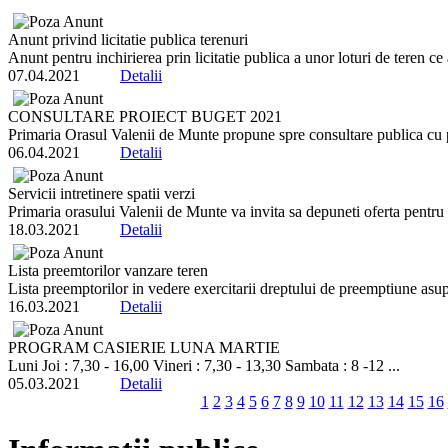
Anunt privind licitatie publica terenuri
Anunt pentru inchirierea prin licitatie publica a unor loturi de teren ce
07.04.2021
Detalii
CONSULTARE PROIECT BUGET 2021
Primaria Orasul Valenii de Munte propune spre consultare publica cu pr
06.04.2021
Detalii
Servicii intretinere spatii verzi
Primaria orasului Valenii de Munte va invita sa depuneti oferta pentru Se
18.03.2021
Detalii
Lista preemtorilor vanzare teren
Lista preemptorilor in vedere exercitarii dreptului de preemptiune asup
16.03.2021
Detalii
PROGRAM CASIERIE LUNA MARTIE
Luni Joi : 7,30 - 16,00 Vineri : 7,30 - 13,30 Sambata : 8 -12 ...
05.03.2021
Detalii
1
2
3
4
5
6
7
8
9
10
11
12
13
14
15
16