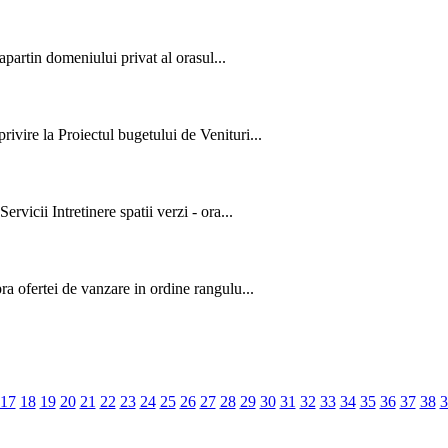
 apartin domeniului privat al orasul...
ivire la Proiectul bugetului de Venituri...
rvicii Intretinere spatii verzi - ora...
ra ofertei de vanzare in ordine rangulu...
17
18
19
20
21
22
23
24
25
26
27
28
29
30
31
32
33
34
35
36
37
38
3