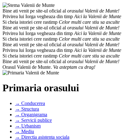
Bine ati venit pe site-ul oficial al
orasului Valenii de Munte!
Privirea lui Iorga vegheaza din timp
Aici la Valenii de Munte
Si cheia istoriei cere rastimp
Celor multi care stiu sa asculte
Bine ati venit pe site-ul oficial al
orasului Valenii de Munte!
Privirea lui Iorga vegheaza din timp
Aici la Valenii de Munte
Si cheia istoriei cere rastimp
Celor multi care stiu sa asculte
Bine ati venit pe site-ul oficial al
orasului Valenii de Munte!
Privirea lui Iorga vegheaza din timp
Aici la Valenii de Munte
Si cheia istoriei cere rastimp
Celor multi care stiu sa asculte
Bine ati venit pe site-ul oficial al
orasului Valenii de Munte!
Orasul Valenii de Munte.
Va asteptam cu drag!
Primaria orasului
→ Conducerea
→ Structura
→ Organigrama
→ Servicii publice
→ Urbanism
→ Mediu
→ Directia asistenta sociala