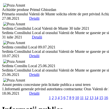
Achizitie produse Primul Ghiozdan
Primaria orasului Valenii de Munte solicita oferte de pret privind Ac
27.08.2021
Detalii
Sedinta Consiliului Local Valenii de Munte 30 iulie 2021
Sedinta Consiliului Local al orasului Valenii de Munte se gaseste pe sit
31 iulie 2021
Detalii
Sedinta consiliul Local 09.07.2021
Sedinta Consiliului Local al orasului Valenii de Munte se gaseste pe sit
10.07.2021
Detalii
Sedinta Consiliu Local 25.06.2021
Sedinta Consiliului Local al orasului Valenii de Munte se gaseste pe sit
25.06.2021
Detalii
Anunt pentru concesiune prin licitatie publica a unui teren
1.Informatii generale privind autoritatea contractanta: Oras Valenii de 
18.06.2021
Detalii
1
2
3
4
5
6
7
8
9
10
11
12
13
14
15
16