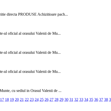
hizitie directa PRODUSE Achizitioare pach...
e-ul oficial al orasului Valenii de Mu...
e-ul oficial al orasului Valenii de Mu...
e-ul oficial al orasului Valenii de Mu...
Munte, cu sediul in Orasul Valenii de ...
17
18
19
20
21
22
23
24
25
26
27
28
29
30
31
32
33
34
35
36
37
38
3