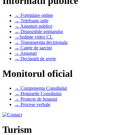
Informatii publice
→ Formulare online
→ Telefoane utile
→ Anunturi publice
→ Dispozitiile primarului
→Sedinte video CL
→ Transparenta decizionala
→ Caiete de sarcini
→ Angajari
→ Declaratii de avere
Monitorul oficial
→ Componenta Consiliului
→ Hotararile Consiliului
→ Proiecte de hotarari
→ Procese verbale
Turism