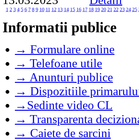
1
2
3
4
5
6
7
8
9
10
11
12
13
14
15
16
17
18
19
20
21
22
23
24
25
Informatii publice
→ Formulare online
→ Telefoane utile
→ Anunturi publice
→ Dispozitiile primarulu
→Sedinte video CL
→ Transparenta decizion
→ Caiete de sarcini