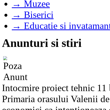
→ Muzee
→ Biserici
→ Educatie si invataman
Anunturi si stiri
Intocmire proiect tehnic 11 
Primaria orasului Valenii d
economici ca intentioneaza s