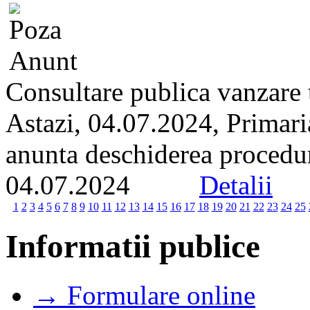
Consultare publica vanzare t
Astazi, 04.07.2024, Primari
anunta deschiderea proceduri
04.07.2024
Detalii
1
2
3
4
5
6
7
8
9
10
11
12
13
14
15
16
17
18
19
20
21
22
23
24
25
Informatii publice
→ Formulare online