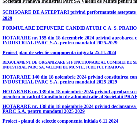
Societatii Prahova Industrial Parc SA Valenii de Munte pentru 
SCRISOARE DE ASTEPTARI
privind performantele asteptate
2029
FORMULARE DEPUNERE CANDIDATURI C.A. S. PRAHOV
HOTARARE nr. 155 din 18 decembrie 2024 privind aprobarea comp
INDUSTRIAL PARC S.A. pentru mandatul 2025-2029
Proiect plan de selectie componenta intgrala 25.11.2024
REGULAMENT DE ORGANIZARE SI FUNCTIONARE AL COMISIEI DE SE
INDUSTRIAL PARC SA, VALENII DE MUNTE, JUDETUL PRAHOVA
HOTARARE 140 din 18 noiembrie 2024 privind constituirea comisi
INDUSTRIAL PARC S.A. pentru mandatul 2025 2029
HOTARARE nr. 139 din 18 noiembrie 2024 privind aprobarea compone
membru in cadrul Consiliului de administratie al Societati
HOTARARE nr. 138 din 18 noiembrie 2024 privind declansarea p
PARC S.A. pentru mandatul 2025 2029
Proiect - planul de selectie componenta initiala 6.11.2024