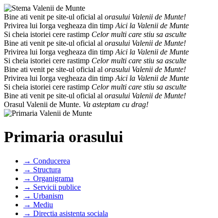
Bine ati venit pe site-ul oficial al
orasului Valenii de Munte!
Privirea lui Iorga vegheaza din timp
Aici la Valenii de Munte
Si cheia istoriei cere rastimp
Celor multi care stiu sa asculte
Bine ati venit pe site-ul oficial al
orasului Valenii de Munte!
Privirea lui Iorga vegheaza din timp
Aici la Valenii de Munte
Si cheia istoriei cere rastimp
Celor multi care stiu sa asculte
Bine ati venit pe site-ul oficial al
orasului Valenii de Munte!
Privirea lui Iorga vegheaza din timp
Aici la Valenii de Munte
Si cheia istoriei cere rastimp
Celor multi care stiu sa asculte
Bine ati venit pe site-ul oficial al
orasului Valenii de Munte!
Orasul Valenii de Munte.
Va asteptam cu drag!
Primaria orasului
→ Conducerea
→ Structura
→ Organigrama
→ Servicii publice
→ Urbanism
→ Mediu
→ Directia asistenta sociala