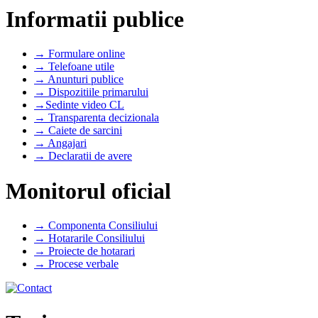
Informatii publice
→ Formulare online
→ Telefoane utile
→ Anunturi publice
→ Dispozitiile primarului
→Sedinte video CL
→ Transparenta decizionala
→ Caiete de sarcini
→ Angajari
→ Declaratii de avere
Monitorul oficial
→ Componenta Consiliului
→ Hotararile Consiliului
→ Proiecte de hotarari
→ Procese verbale