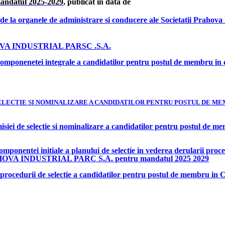
mandatul 2025-2029
, publicat in data de
 de la organele de administrare si conducere ale Societatii Prahov
A INDUSTRIAL PARSC .S.A.
onenetei integrale a candidatilor pentru postul de membru in c
LECTIE SI NOMINALIZARE A CANDIDATILOR PENTRU POSTUL DE MEM
ei de selectie si nominalizare a candidatilor pentru postul de m
ntei initiale a planului de selectie in vederea derularii procedur
i PRAHOVA INDUSTRIAL PARC S.A. pentru mandatul 2025 2029
rocedurii de selectie a candidatilor pentru postul de membru i