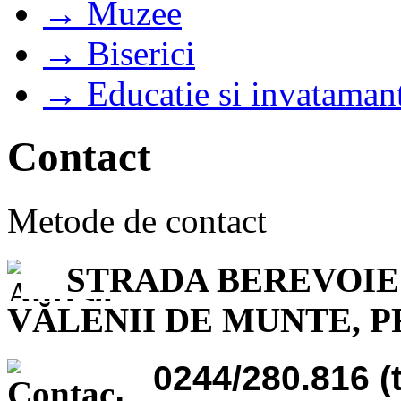
→ Muzee
→ Biserici
→ Educatie si invataman
Contact
Metode de contact
STR
ADA BEREVOIEŞT
VĂLENII DE MUNTE, 
0244/280.816 (t