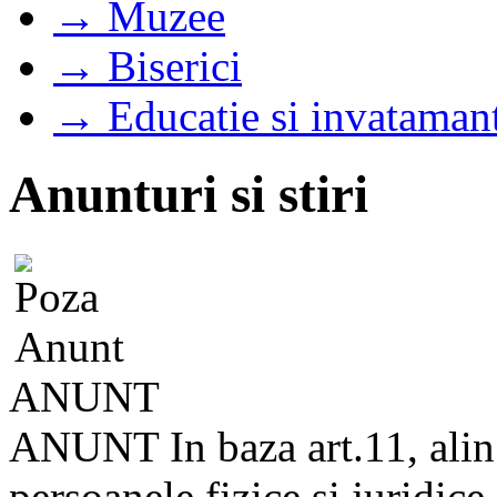
→ Muzee
→ Biserici
→ Educatie si invataman
Anunturi si stiri
ANUNT
ANUNT In baza art.11, alin
persoanele fizice si juridice 