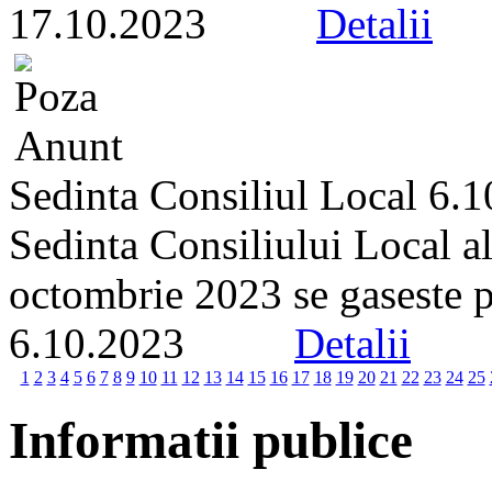
17.10.2023
Detalii
Sedinta Consiliul Local 6.
Sedinta Consiliului Local a
octombrie 2023 se gaseste pe 
6.10.2023
Detalii
1
2
3
4
5
6
7
8
9
10
11
12
13
14
15
16
17
18
19
20
21
22
23
24
25
Informatii publice