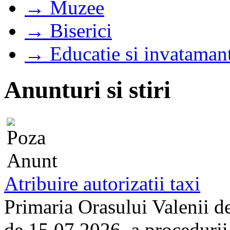
→ Muzee
→ Biserici
→ Educatie si invataman
Anunturi si stiri
Atribuire autorizatii taxi
Primaria Orasului Valenii d
de 15.07.2026, a procedurii d