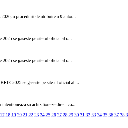
026, a procedurii de atribuire a 9 autor...
2025 se gaseste pe site-ul oficial al o...
2025 se gaseste pe site-ul oficial al o...
IE 2025 se gaseste pe site-ul oficial al ...
intentioneaza sa achizitioneze direct co...
17
18
19
20
21
22
23
24
25
26
27
28
29
30
31
32
33
34
35
36
37
38
3