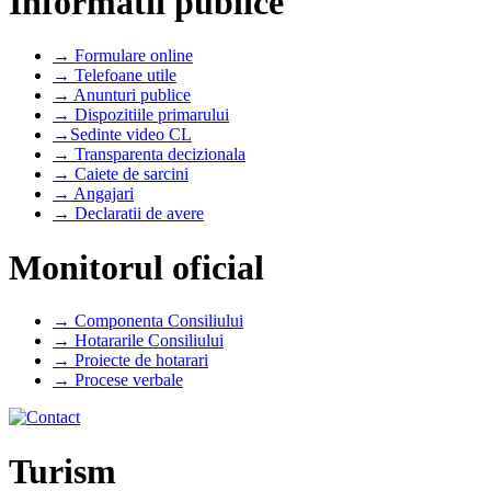
Informatii publice
→ Formulare online
→ Telefoane utile
→ Anunturi publice
→ Dispozitiile primarului
→Sedinte video CL
→ Transparenta decizionala
→ Caiete de sarcini
→ Angajari
→ Declaratii de avere
Monitorul oficial
→ Componenta Consiliului
→ Hotararile Consiliului
→ Proiecte de hotarari
→ Procese verbale
Turism