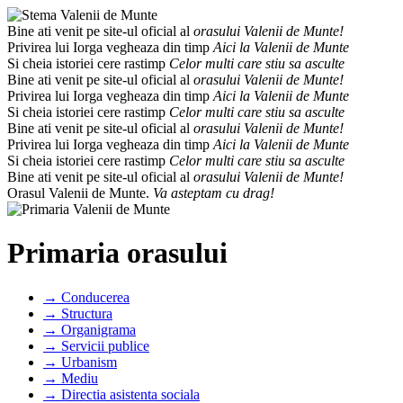
Bine ati venit pe site-ul oficial al
orasului Valenii de Munte!
Privirea lui Iorga vegheaza din timp
Aici la Valenii de Munte
Si cheia istoriei cere rastimp
Celor multi care stiu sa asculte
Bine ati venit pe site-ul oficial al
orasului Valenii de Munte!
Privirea lui Iorga vegheaza din timp
Aici la Valenii de Munte
Si cheia istoriei cere rastimp
Celor multi care stiu sa asculte
Bine ati venit pe site-ul oficial al
orasului Valenii de Munte!
Privirea lui Iorga vegheaza din timp
Aici la Valenii de Munte
Si cheia istoriei cere rastimp
Celor multi care stiu sa asculte
Bine ati venit pe site-ul oficial al
orasului Valenii de Munte!
Orasul Valenii de Munte.
Va asteptam cu drag!
Primaria orasului
→ Conducerea
→ Structura
→ Organigrama
→ Servicii publice
→ Urbanism
→ Mediu
→ Directia asistenta sociala