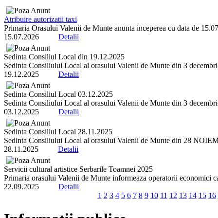
Atribuire autorizatii taxi
Primaria Orasului Valenii de Munte anunta inceperea cu data de 15.07.2
15.07.2026
Detalii
Sedinta Consiliul Local din 19.12.2025
Sedinta Consiliului Local al orasului Valenii de Munte din 3 decembrie 
19.12.2025
Detalii
Sedinta Consiliul Local 03.12.2025
Sedinta Consiliului Local al orasului Valenii de Munte din 3 decembrie 
03.12.2025
Detalii
Sedinta Consiliul Local 28.11.2025
Sedinta Consiliului Local al orasului Valenii de Munte din 28 NOIEMBR
28.11.2025
Detalii
Servicii cultural artistice Serbarile Toamnei 2025
Primaria orasului Valenii de Munte informeaza operatorii economici ca 
22.09.2025
Detalii
1
2
3
4
5
6
7
8
9
10
11
12
13
14
15
16