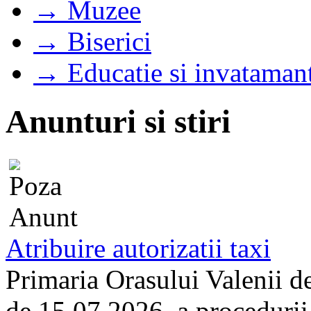
→ Muzee
→ Biserici
→ Educatie si invataman
Anunturi si stiri
Atribuire autorizatii taxi
Primaria Orasului Valenii d
de 15.07.2026, a procedurii d