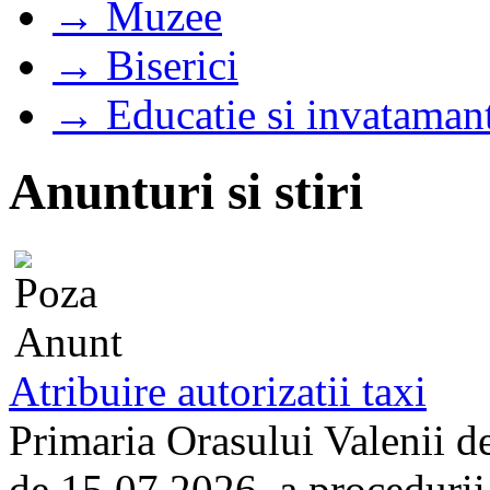
→ Muzee
→ Biserici
→ Educatie si invataman
Anunturi si stiri
Atribuire autorizatii taxi
Primaria Orasului Valenii d
de 15.07.2026, a procedurii d