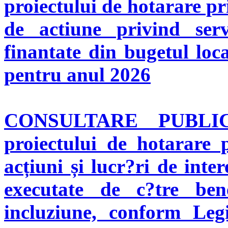
proiectului de hotarare p
de actiune privind servi
finantate din bugetul loc
pentru anul 2026
CONSULTARE PUBL
proiectului de hotarare 
ac
ț
iuni
ș
i lucr
?
ri de inter
executate de c
?
tre ben
incluziune, conform Leg