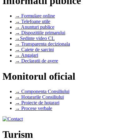
Informatii publice
→ Formulare online
→ Telefoane utile
→ Anunturi publice
→ Dispozitiile primarului
→Sedinte video CL
→ Transparenta decizionala
→ Caiete de sarcini
→ Angajari
→ Declaratii de avere
Monitorul oficial
→ Componenta Consiliului
→ Hotararile Consiliului
→ Proiecte de hotarari
→ Procese verbale
Turism