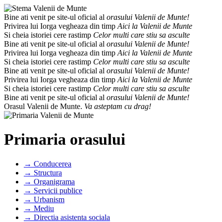
Bine ati venit pe site-ul oficial al
orasului Valenii de Munte!
Privirea lui Iorga vegheaza din timp
Aici la Valenii de Munte
Si cheia istoriei cere rastimp
Celor multi care stiu sa asculte
Bine ati venit pe site-ul oficial al
orasului Valenii de Munte!
Privirea lui Iorga vegheaza din timp
Aici la Valenii de Munte
Si cheia istoriei cere rastimp
Celor multi care stiu sa asculte
Bine ati venit pe site-ul oficial al
orasului Valenii de Munte!
Privirea lui Iorga vegheaza din timp
Aici la Valenii de Munte
Si cheia istoriei cere rastimp
Celor multi care stiu sa asculte
Bine ati venit pe site-ul oficial al
orasului Valenii de Munte!
Orasul Valenii de Munte.
Va asteptam cu drag!
Primaria orasului
→ Conducerea
→ Structura
→ Organigrama
→ Servicii publice
→ Urbanism
→ Mediu
→ Directia asistenta sociala