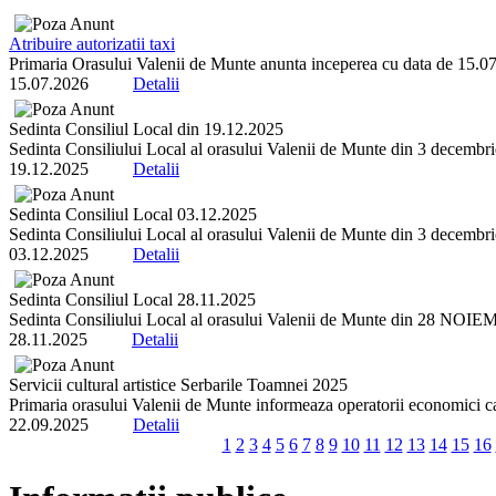
Atribuire autorizatii taxi
Primaria Orasului Valenii de Munte anunta inceperea cu data de 15.07.2
15.07.2026
Detalii
Sedinta Consiliul Local din 19.12.2025
Sedinta Consiliului Local al orasului Valenii de Munte din 3 decembrie 
19.12.2025
Detalii
Sedinta Consiliul Local 03.12.2025
Sedinta Consiliului Local al orasului Valenii de Munte din 3 decembrie 
03.12.2025
Detalii
Sedinta Consiliul Local 28.11.2025
Sedinta Consiliului Local al orasului Valenii de Munte din 28 NOIEMBR
28.11.2025
Detalii
Servicii cultural artistice Serbarile Toamnei 2025
Primaria orasului Valenii de Munte informeaza operatorii economici ca 
22.09.2025
Detalii
1
2
3
4
5
6
7
8
9
10
11
12
13
14
15
16