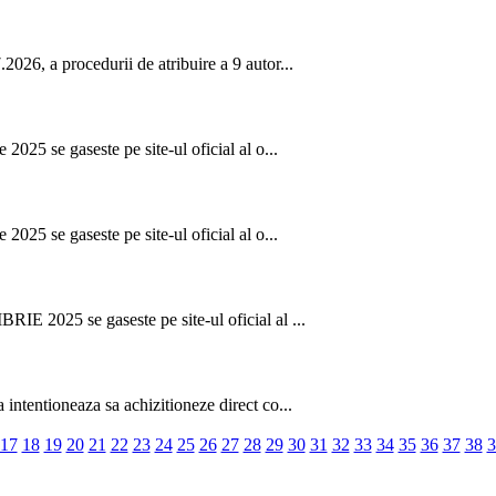
026, a procedurii de atribuire a 9 autor...
2025 se gaseste pe site-ul oficial al o...
2025 se gaseste pe site-ul oficial al o...
IE 2025 se gaseste pe site-ul oficial al ...
intentioneaza sa achizitioneze direct co...
17
18
19
20
21
22
23
24
25
26
27
28
29
30
31
32
33
34
35
36
37
38
3