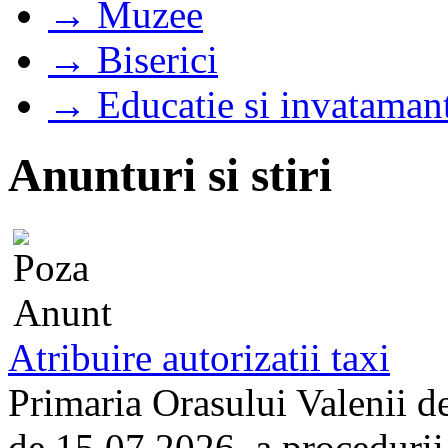
→ Muzee
→ Biserici
→ Educatie si invataman
Anunturi si stiri
Atribuire autorizatii taxi
Primaria Orasului Valenii d
de 15.07.2026, a procedurii d