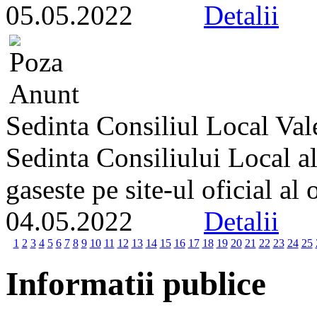
05.05.2022
Detalii
Sedinta Consiliul Local Va
Sedinta Consiliului Local a
gaseste pe site-ul oficial al
04.05.2022
Detalii
1
2
3
4
5
6
7
8
9
10
11
12
13
14
15
16
17
18
19
20
21
22
23
24
25
Informatii publice